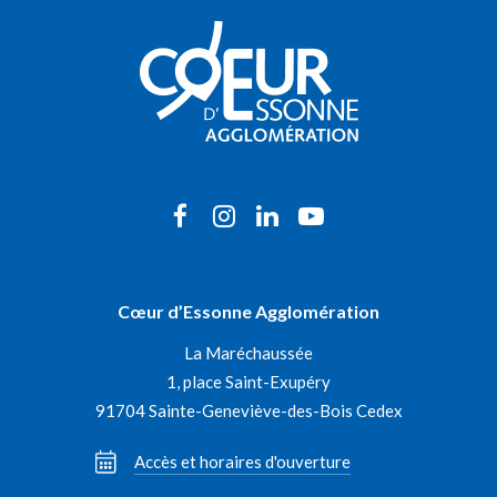
Lien
Lien
Lien
Lien
vers
vers
vers
vers
le
le
le
la
Cœur d’Essonne Agglomération
compte
compte
compte
chaîne
La Maréchaussée
Facebook
Instagram
Linkedin
Youtube
1, place Saint-Exupéry
91704 Sainte-Geneviève-des-Bois Cedex
Accès et horaires d'ouverture