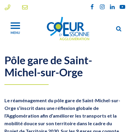
Gestion des traceurs
Lien
Lien
Lien
Lien
vers
vers
vers
vers
le
le
le
la
Alle
compte
compte
compte
chaî
MENU
à
Facebook
Instagram
Linkedin
Yout
la
rec
Pôle gare de Saint-
Michel-sur-Orge
Le réaménagement du pôle gare de Saint-Michel-sur-
Orge s’inscrit dans une réflexion globale de
l’Agglomération afin d’améliorer les transports et la
mobilité douce sur son territoire dans le cadre du
Projet de Territoire 2030. Sur les 9 gares que compte