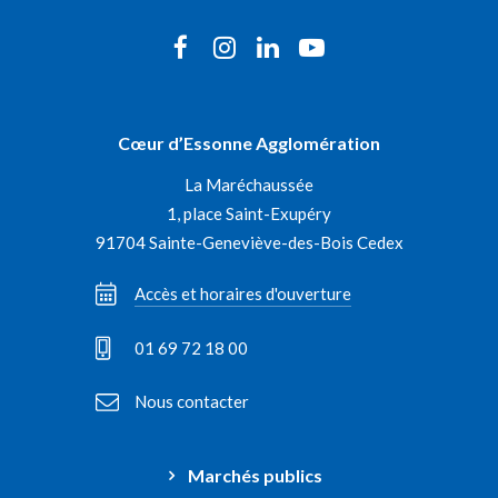
Lien
Lien
Lien
Lien
vers
vers
vers
vers
le
le
le
la
Cœur d’Essonne Agglomération
compte
compte
compte
chaîne
La Maréchaussée
Facebook
Instagram
Linkedin
Youtube
1, place Saint-Exupéry
91704 Sainte-Geneviève-des-Bois Cedex
Accès et horaires d'ouverture
01 69 72 18 00
Nous contacter
Marchés publics