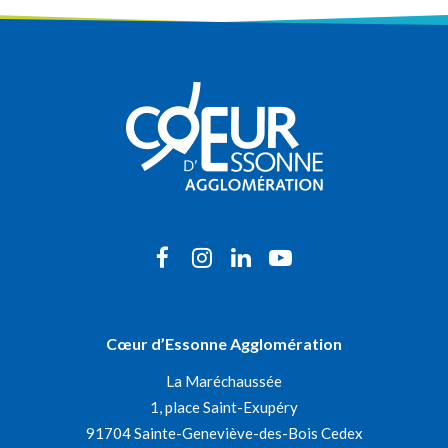
Lien
Lien
Lien
Lien
vers
vers
vers
vers
le
le
le
la
Cœur d’Essonne Agglomération
compte
compte
compte
chaîne
La Maréchaussée
Facebook
Instagram
Linkedin
Youtube
1, place Saint-Exupéry
91704 Sainte-Geneviève-des-Bois Cedex