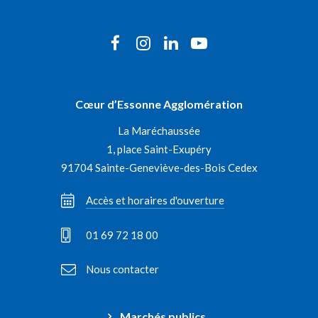
Lien
Lien
Lien
Lien
vers
vers
vers
vers
le
le
le
la
Cœur d’Essonne Agglomération
compte
compte
compte
chaîne
La Maréchaussée
Facebook
Instagram
Linkedin
Youtube
1, place Saint-Exupéry
91704 Sainte-Geneviève-des-Bois Cedex
Accès et horaires d'ouverture
01 69 72 18 00
Nous contacter
Marchés publics