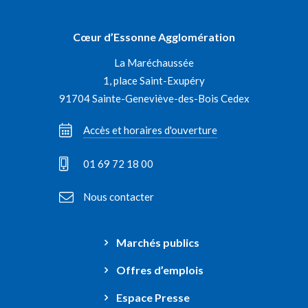
vers
vers
vers
vers
le
le
le
la
Cœur d’Essonne Agglomération
compte
compte
compte
chaîne
La Maréchaussée
Facebook
Instagram
Linkedin
Youtube
1, place Saint-Exupéry
91704 Sainte-Geneviève-des-Bois Cedex
Accès et horaires d'ouverture
01 69 72 18 00
Nous contacter
Marchés publics
Offres d’emplois
Espace Presse