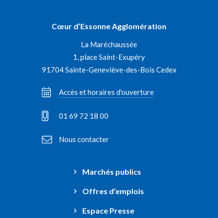
vers
vers
vers
vers
le
le
le
la
Cœur d’Essonne Agglomération
compte
compte
compte
chaîne
La Maréchaussée
Facebook
Instagram
Linkedin
Youtube
1, place Saint-Exupéry
91704 Sainte-Geneviève-des-Bois Cedex
Accès et horaires d'ouverture
01 69 72 18 00
Nous contacter
Marchés publics
Offres d’emplois
Espace Presse