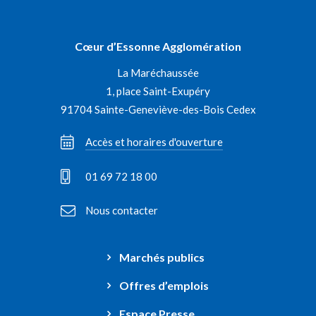
vers
vers
vers
vers
le
le
le
la
Cœur d’Essonne Agglomération
compte
compte
compte
chaîne
La Maréchaussée
Facebook
Instagram
Linkedin
Youtube
1, place Saint-Exupéry
91704 Sainte-Geneviève-des-Bois Cedex
Accès et horaires d'ouverture
01 69 72 18 00
Nous contacter
Marchés publics
Offres d’emplois
Espace Presse