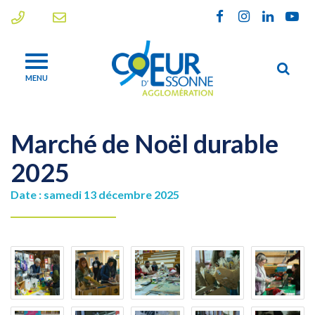
Gestion des traceurs
Lien
Lien
Lien
Lien
vers
vers
vers
vers
le
le
le
la
Alle
compte
compte
compte
chaî
MENU
à
Facebook
Instagram
Linkedin
Yout
la
rec
Marché de Noël durable
2025
Date : samedi 13 décembre 2025