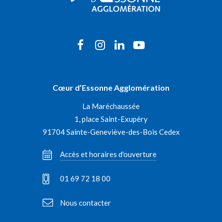
Lien
Lien
Lien
Lien
vers
vers
vers
vers
le
le
le
la
Cœur d’Essonne Agglomération
compte
compte
compte
chaîne
La Maréchaussée
Facebook
Instagram
Linkedin
Youtube
1, place Saint-Exupéry
91704 Sainte-Geneviève-des-Bois Cedex
Accès et horaires d'ouverture
01 69 72 18 00
Nous contacter