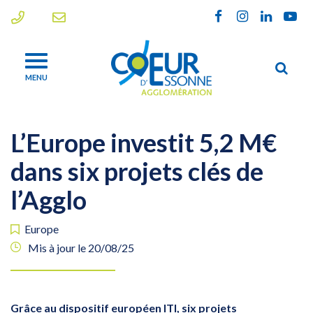
Gestion des traceurs
Lien
Lien
Lien
Lien
vers
vers
vers
vers
le
le
le
la
Alle
compte
compte
compte
chaî
MENU
à
Facebook
Instagram
Linkedin
Yout
la
rec
L’Europe investit 5,2 M€
dans six projets clés de
l’Agglo
Europe
Mis à jour le
20/08/25
Grâce au dispositif européen ITI, six projets