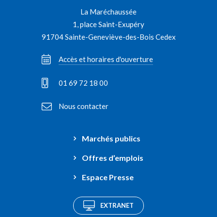
compte
compte
compte
chaîne
La Maréchaussée
Facebook
Instagram
Linkedin
Youtube
1, place Saint-Exupéry
91704 Sainte-Geneviève-des-Bois Cedex
Accès et horaires d'ouverture
01 69 72 18 00
Nous contacter
Marchés publics
Offres d’emplois
Espace Presse
EXTRANET