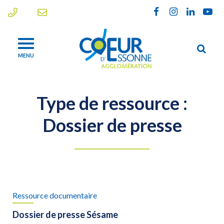
Gestion des traceurs
Lien
Lien
Lien
Lien
vers
vers
vers
vers
le
le
le
la
Alle
compte
compte
compte
chaî
MENU
à
Facebook
Instagram
Linkedin
Yout
la
rec
Type de ressource :
Dossier de presse
Ressource documentaire
Dossier de presse Sésame