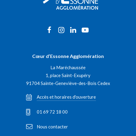
Lien
Lien
Lien
Lien
vers
vers
vers
vers
le
le
le
la
Cœur d’Essonne Agglomération
compte
compte
compte
chaîne
La Maréchaussée
Facebook
Instagram
Linkedin
Youtube
1, place Saint-Exupéry
91704 Sainte-Geneviève-des-Bois Cedex
Accès et horaires d'ouverture
01 69 72 18 00
Nous contacter